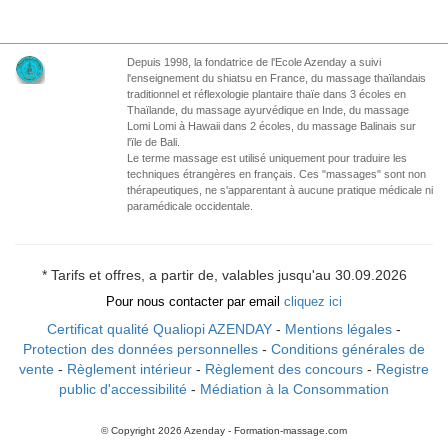
Depuis 1998, la fondatrice de l'Ecole Azenday a suivi
l'enseignement du shiatsu en France, du massage thaïlandais
traditionnel et réflexologie plantaire thaïe dans 3 écoles en
Thaïlande, du massage ayurvédique en Inde, du massage
Lomi Lomi à Hawaii dans 2 écoles, du massage Balinais sur
l'ïle de Bali.
Le terme massage est utilisé uniquement pour traduire les
techniques étrangères en français. Ces "massages" sont non
thérapeutiques, ne s'apparentant à aucune pratique médicale ni
paramédicale occidentale.
* Tarifs et offres, a partir de, valables jusqu'au 30.09.2026
Pour nous contacter par email
cliquez ici
Certificat qualité Qualiopi AZENDAY
-
Mentions légales
-
Protection des données personnelles
-
Conditions générales de
vente
-
Règlement intérieur
-
Règlement des concours
-
Registre
public d'accessibilité
-
Médiation à la Consommation
© Copyright 2026 Azenday - Formation-massage.com