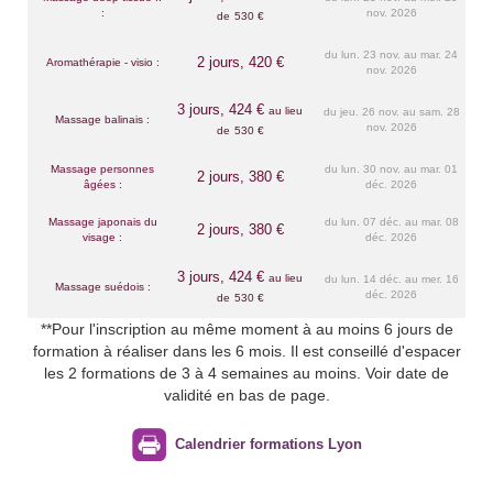
:
nov. 2026
de
530 €
du lun. 23 nov. au mar. 24
2 jours, 420 €
Aromathérapie - visio :
nov. 2026
3 jours, 424 €
au lieu
du jeu. 26 nov. au sam. 28
Massage balinais :
nov. 2026
de
530 €
Massage personnes
du lun. 30 nov. au mar. 01
2 jours, 380 €
âgées :
déc. 2026
Massage japonais du
du lun. 07 déc. au mar. 08
2 jours, 380 €
visage :
déc. 2026
3 jours, 424 €
au lieu
du lun. 14 déc. au mer. 16
Massage suédois :
déc. 2026
de
530 €
**Pour l'inscription au même moment à au moins 6 jours de
formation à réaliser dans les 6 mois. Il est conseillé d'espacer
les 2 formations de 3 à 4 semaines au moins. Voir date de
validité en bas de page.
Calendrier formations Lyon