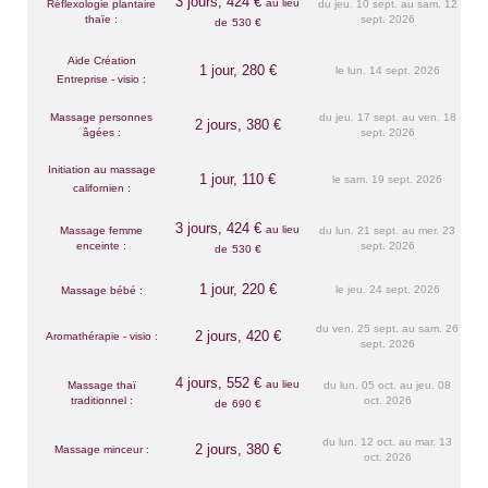
3 jours, 424 €
au lieu
Réflexologie plantaire
du jeu. 10 sept. au sam. 12
thaïe :
sept. 2026
de
530 €
Aide Création
1 jour,
280 €
le lun. 14 sept. 2026
Entreprise - visio :
Massage personnes
du jeu. 17 sept. au ven. 18
2 jours, 380 €
âgées :
sept. 2026
Initiation au massage
1 jour,
110 €
le sam. 19 sept. 2026
californien :
3 jours, 424 €
au lieu
Massage femme
du lun. 21 sept. au mer. 23
enceinte :
sept. 2026
de
530 €
1 jour,
220 €
le jeu. 24 sept. 2026
Massage bébé :
du ven. 25 sept. au sam. 26
2 jours, 420 €
Aromathérapie - visio :
sept. 2026
4 jours, 552 €
au lieu
Massage thaï
du lun. 05 oct. au jeu. 08
traditionnel :
oct. 2026
de
690 €
du lun. 12 oct. au mar. 13
2 jours, 380 €
Massage minceur :
oct. 2026