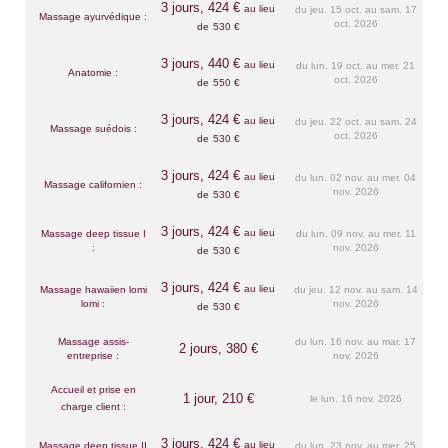
3 jours, 424 €
au lieu
du jeu. 15 oct. au sam. 17
Massage ayurvédique :
oct. 2026
de
530 €
3 jours, 440 €
au lieu
du lun. 19 oct. au mer. 21
Anatomie :
oct. 2026
de
550 €
3 jours, 424 €
au lieu
du jeu. 22 oct. au sam. 24
Massage suédois :
oct. 2026
de
530 €
3 jours, 424 €
au lieu
du lun. 02 nov. au mer. 04
Massage californien :
nov. 2026
de
530 €
3 jours, 424 €
au lieu
Massage deep tissue I
du lun. 09 nov. au mer. 11
:
nov. 2026
de
530 €
3 jours, 424 €
au lieu
Massage hawaiien lomi
du jeu. 12 nov. au sam. 14
lomi :
nov. 2026
de
530 €
Massage assis-
du lun. 16 nov. au mar. 17
2 jours, 380 €
entreprise :
nov. 2026
Accueil et prise en
1 jour,
210 €
le lun. 16 nov. 2026
charge client :
3 jours, 424 €
au lieu
Massage deep tissue II
du lun. 23 nov. au mer. 25