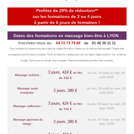
Profitez de 20% de réduction**
sur les formations de 3 ou 4 jours
à partir de 6 jours de formation !
Dates des formations en massage bien-être à LYON
:
Inscrivez-vous au
..
.
04 72 73 79 88
...
ou
...
01 46 36 11 11
Pour connaître le contenu et les descriptifs de chaque formation, cliquez sur le menu en haut de page. Chaque date
correspond à une formation complète. *Tarifs et réduction valables pour une inscription réglée avant le : voir au bas de
la page. Tarifs prise en charge, nous consulter. Paiement échelonné possible, nous consulter.
3 jours, 424 €
au lieu
du lun. 24 août au mer. 26
Massage suédois :
août 2026
de
530 €
Massage assis-
du ven. 28 août au sam. 29
2 jours, 380 €
entreprise :
août 2026
3 jours, 424 €
au lieu
du jeu. 03 sept. au sam. 05
Massage californien :
sept. 2026
de
530 €
Massage japonais du
du lun. 07 sept. au mar. 08
2 jours, 380 €
visage :
sept. 2026