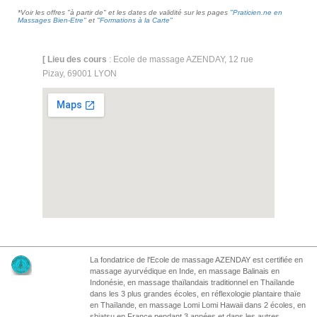
*Voir les offres "à partir de" et les dates de validité sur les pages
"Praticien.ne en
Massages Bien-Etre"
et
"Formations à la Carte"
[ Lieu des cours
: Ecole de massage AZENDAY, 12 rue
Pizay, 69001 LYON
Agrandir le plan
La fondatrice de l'Ecole de massage AZENDAY est certifiée en
massage ayurvédique en Inde, en massage Balinais en
Indonésie, en massage thaïlandais traditionnel en Thaïlande
dans les 3 plus grandes écoles, en réflexologie plantaire thaïe
en Thaïlande, en massage Lomi Lomi Hawaii dans 2 écoles, en
shiatsu en France pendant 3 années et dans les autres