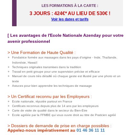
LES FORMATIONS À LA CARTE :
3 JOURS : 424€* AU LIEU DE 530€ !
Voir les dates et tarifs
[ Les avantages de l'Ecole Nationale Azenday pour votre
avenir professionnel
> Une Formation de Haute Qualité :
Fondatrice formée aux massages dans les pays d'origine - Inde, Thaïlande,
Indonésie, Hawaïï
Techniques originales transmises dans la tradition
Travail en petit groupe pour une supervision précise et efficace
Manuel de cours très détaillé où chaque geste est illustré par une photo et un
texte
Astuces pour bien apprendre les techniques de massage
> Un Certificat reconnu par les Employeurs :
Ecole nationale, réputée partout en France
Certificats reconnus depuis plus de 14 ans par les employeurs
Carte de visite de qualité dans le secteur du Bien-Etre
Ecole agréée par la FFMBE qui vous ouvre droit au titre de Praticien agréé
> Dossiers de demande de prise en charge possibles :
Appelez-nous impérativement au
01 46 36 11 11