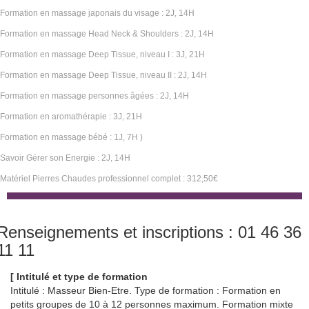
Formation en massage japonais du visage : 2J, 14H
Formation en massage Head Neck & Shoulders : 2J, 14H
Formation en massage Deep Tissue, niveau I : 3J, 21H
Formation en massage Deep Tissue, niveau II : 2J, 14H
Formation en massage personnes âgées : 2J, 14H
Formation en aromathérapie : 3J, 21H
Formation en massage bébé : 1J, 7H )
Savoir Gérer son Energie : 2J, 14H
Matériel Pierres Chaudes professionnel complet : 312,50€
Renseignements et inscriptions : 01 46 36
11 11
[ Intitulé et type de formation
Intitulé : Masseur Bien-Etre. Type de formation : Formation en
petits groupes de 10 à 12 personnes maximum. Formation mixte