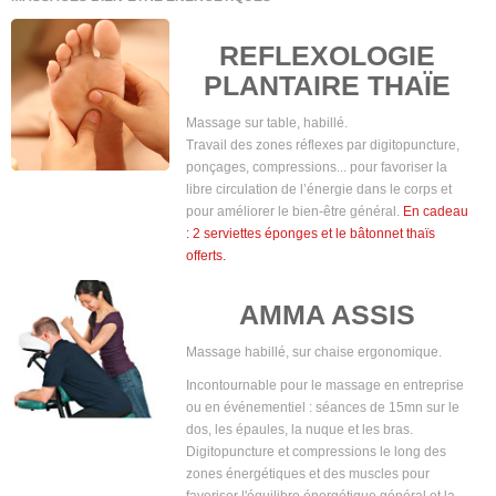
REFLEXOLOGIE
PLANTAIRE THAÏE
Massage sur table, habillé.
Travail des zones réflexes par digitopuncture,
ponçages, compressions... pour favoriser la
libre circulation de l’énergie dans le corps et
pour améliorer le bien-être général.
En cadeau
: 2 serviettes éponges et le bâtonnet thaïs
offerts.
AMMA ASSIS
Massage habillé, sur chaise ergonomique.
Incontournable pour le massage en entreprise
ou en événementiel : séances de 15mn sur le
dos, les épaules, la nuque et les bras.
Digitopuncture et compressions le long des
zones énergétiques et des muscles pour
favoriser l'équilibre énergétique général et la