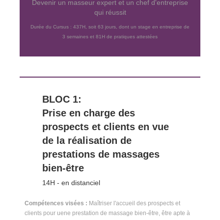
Devenir un masseur expert et un chef d'entreprise
qui réussit
Durée du Cursus : 437H, soit 63 jours, dont un stage en entreprise de
3 semaines et 81H de pratiques attestées
BLOC 1:
Prise en charge des
prospects et clients en vue
de la réalisation de
prestations de massages
bien-être
14H - en distanciel
Compétences visées :
Maîtriser l'accueil des prospects et
clients pour uene prestation de massage bien-être, être apte à