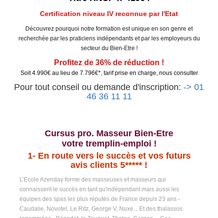
Certification niveau IV reconnue par l'Etat
Découvrez pourquoi notre formation est unique en son genre et
recherchée par les praticiens indépendants et par les employeurs du
secteur du Bien-Etre !
Profitez de 36% de réduction !
Soit 4.990€ au lieu de 7.796€*, tarif prise en charge, nous consulter
Pour tout conseil ou demande d'inscription:
-> 01
46 36 11 11
Cursus pro. Masseur Bien-Etre
votre tremplin-emploi !
1-
En route vers le succès et vos futurs
avis clients 5***** !
L’Ecole Azenday forme des masseuses et masseurs qui
connaissent le succès en tant qu'indépendant mais aussi les
équipes des spas les plus réputés de France depuis 23 ans -
Caudalie, Novotel, Le Ritz, George V, Nuxe... Et des thalassos