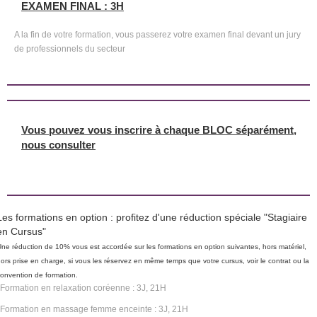
EXAMEN FINAL : 3H
A la fin de votre formation, vous passerez votre examen final devant un jury
de professionnels du secteur
Vous pouvez vous inscrire à chaque BLOC séparément,
nous consulter
Les formations en option : profitez d'une réduction spéciale "Stagiaire
en Cursus"
ne réduction de 10% vous est accordée sur les formations en option suivantes, hors matériel,
ors prise en charge, si vous les réservez en même temps que votre cursus, voir le contrat ou la
onvention de formation.
Formation en relaxation coréenne : 3J, 21H
Formation en massage femme enceinte : 3J, 21H