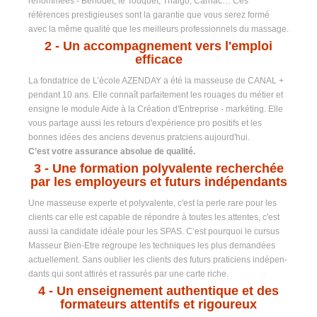
renommées - Bénodet, le Touquet, Thalgo, Carnac… Ces
références prestigieuses sont la garantie que vous serez formé
avec la même qualité que les meilleurs professionnels du massage.
2
- Un accompagnement vers l'emploi
efficace
La fondatrice de L’école AZENDAY a été la masseuse de CANAL +
pendant 10 ans. Elle connaît parfaitement les rouages du métier et
ensigne le module Aide à la Création d'Entreprise - markéting. Elle
vous partage aussi les retours d'expérience pro positifs et les
bonnes idées des anciens devenus pratciens aujourd'hui.
C’est votre assurance absolue de qualité.
3 -
Une formation polyvalente recherchée
par les employeurs et futurs indépendants
Une masseuse experte et polyvalente, c'est la perle rare pour les
clients car elle est capable de répondre à toutes les attentes, c'est
aussi la candidate idéale pour les SPAS. C’est pourquoi le cursus
Masseur Bien-Etre regroupe les techniques les plus demandées
actuellement. Sans oublier les clients des futurs praticiens indépen-
dants qui sont attirés et rassurés par une carte riche.
4
- Un enseignement authentique et des
formateurs attentifs et rigoureux