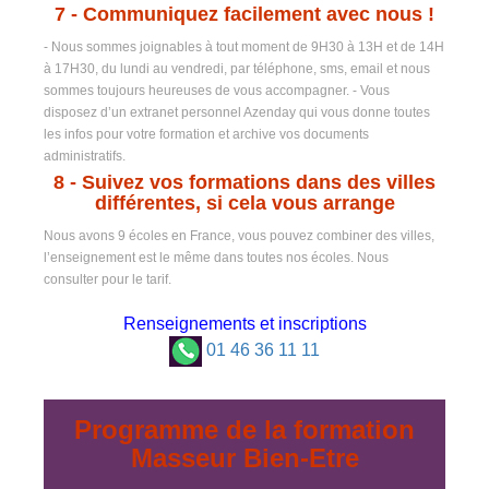
7
- Communiquez facilement avec nous !
- Nous sommes joignables à tout moment de 9H30 à 13H et de 14H
à 17H30, du lundi au vendredi, par téléphone, sms, email et nous
sommes toujours heureuses de vous accompagner. - Vous
disposez d’un extranet personnel Azenday qui vous donne toutes
les infos pour votre formation et archive vos documents
administratifs.
8 -
Suivez vos formations dans des villes
différentes, si cela vous arrange
Nous avons 9 écoles en France, vous pouvez combiner des villes,
l’enseignement est le même dans toutes nos écoles. Nous
consulter pour le tarif.
Renseignements et inscriptions
01 46 36 11 11
Programme de la formation
Masseur Bien-Etre