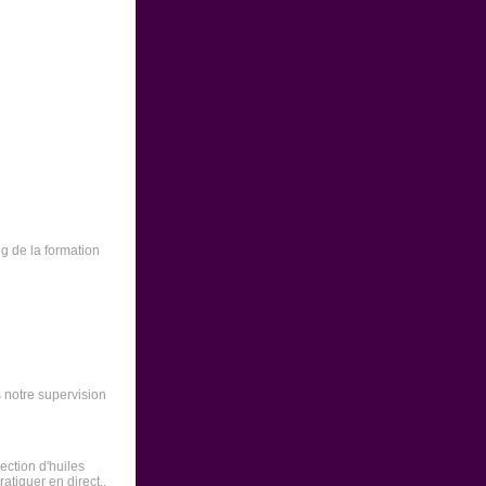
g de la formation
s notre supervision
ection d'huiles
atiquer en direct..