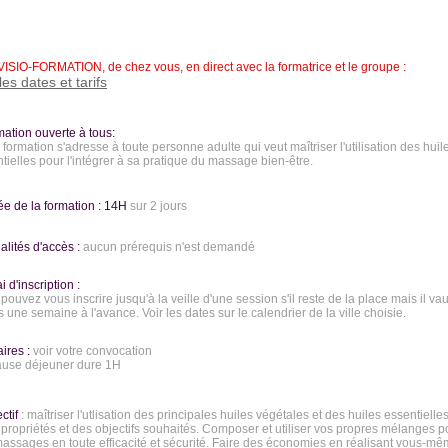
VISIO-FORMATION, de chez vous, en direct avec la formatrice et le groupe :
les dates et tarifs
mation ouverte à tous:
 formation s'adresse à toute personne adulte qui veut maîtriser l'utilisation des huil
tielles pour l'intégrer à sa pratique du massage bien-être.
ée de la formation : 14H
sur 2 jours
alités d'accès :
aucun prérequis n'est demandé
i d'inscription :
pouvez vous inscrire jusqu'à la veille d'une session s'il reste de la place mais il va
 une semaine à l'avance. Voir les dates sur le calendrier de la ville choisie.
aires :
voir votre convocation
ause déjeuner dure 1H
ectif
: maîtriser l'utlisation des principales huiles végétales et des huiles essentielle
 propriétés et des objectifs souhaités. Composer et utiliser vos propres mélanges
assages en toute efficacité et sécurité. Faire des économies en réalisant vous-m