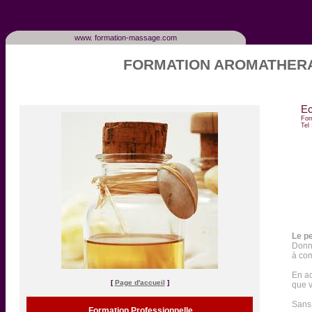
www. formation-massage.com
FORMATION AROMATHERA
E
For
Tel
Le pe
Donne
à com
En a
[
Page d'accueil
]
que v
Sans 
.
Formation Professionnelle