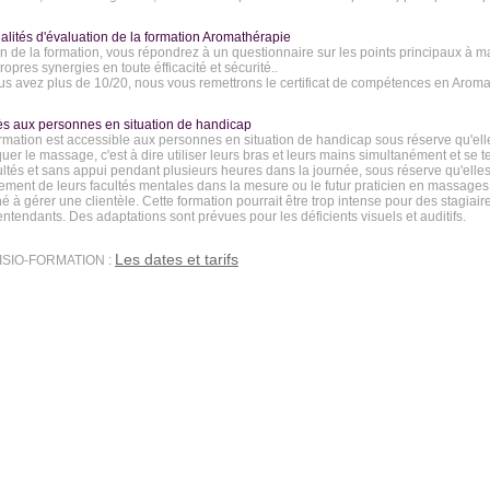
alités d'évaluation de la formation Aromathérapie
fin de la formation, vous répondrez à un questionnaire sur les points principaux à ma
ropres synergies en toute éfficacité et sécurité..
us avez plus de 10/20, nous vous remettrons le certificat de compétences en Aroma
ès aux personnes en situation de handicap
rmation est accessible aux personnes en situation de handicap sous réserve qu'ell
quer le massage, c'est à dire utiliser leurs bras et leurs mains simultanément et se 
cultés et sans appui pendant plusieurs heures dans la journée, sous réserve qu'elles
ement de leurs facultés mentales dans la mesure ou le futur praticien en massages
 à gérer une clientèle. Cette formation pourrait être trop intense pour des stagiai
ntendants. Des adaptations sont prévues pour les déficients visuels et auditifs.
Les dates et tarifs
ISIO-FORMATION :