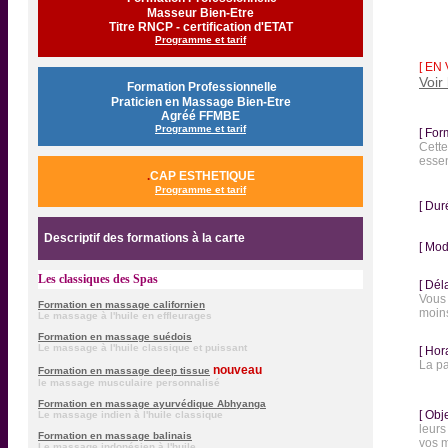
Masseur Bien-Etre
Titre RNCP - certification d'ETAT
Programme et tarif
[ EN 
Voir 
.
Formation Professionnelle
Praticien en Massage Bien-Etre
Agréé FFMBE
Programme et tarif
[ For
Cette
essen
.
CAP ESTHETIQUE
Programme et tarif
[ Dur
..
Descriptif d
es formations à la carte
[ Mod
Les classiques des Spas
[ Déla
Vous 
Formation en massage californien
moins
Le massage à l'huile en effleurages
Formation en massage suédois
Le massage à l'huile classique et puissant
[ Hor
La p
nouveau
Formation en massage deep tissue
le massage musculaire personnalisé
Formation en massage ayurvédique Abhyanga
[ Obj
Le massage indien à l'huile classique
leurs
Formation en massage balinais
vos m
Le massage indonésien à l'huile