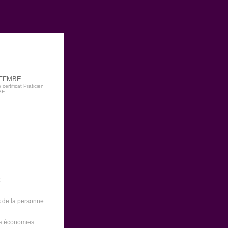
a FFMBE
certificat Praticien
BE
 de la personne
es économies.