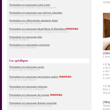
compo
Formation en massage Lomi Lomi
Le massage hawaïïen très enveloppant
Formation en massage aux pierres chaudes
Le massage profondément relaxant
Formation en réflexologie plantaire thaïe
Le massage thaï des pieds
nouveau
Formation en massage Head Neck & Shoulders
le fameux massage épaules, nuque, cuir chevelu
Formation en massage thaï
le Nuad Bo Rarn
Formation en relaxation coréenne
La relaxation-vibration
[ Dér
L'ens
Les spécifiques
> L'a
Formation en massage assis
o le 
le massage en entreprise
o les
o les
nouveau
Formation en massage personnes agées
o com
les gestes spécifiques
> L'a
Formation en massage minceur
Des a
aide à entretenir la silhouette
vos p
nouveau
Formation en massage du visage
le massage facial japonais
[ Moy
Formation en massage femme enceinte
Suppo
les gestes spécifiques et sécurisés
essen