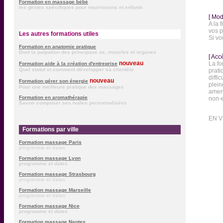
Formation en massage bébé
les gestes spécifiques pour nourrissons et enfants
[ Mod
A la 
vos p
Les autres formations utiles
Si vo
Formation en anatomie pratique
Dont la palpation des principaux os, muscles et organes
[ Acc
nouveau
La fo
Formation aide à la création d'entreprise
Quel statut et comment développer sa clientèle
prati
diffi
nouveau
Formation gérer son énergie
plein
Pour une meilleure pratique des massages
amené
Formation en aromathérapie
non-e
Savoir composer ses huiles personnalisées
EN V
F
Formations par ville
Formation massage Paris
programme et dates
Formation massage Lyon
programme et dates
Formation massage Strasbourg
programme et dates
Formation massage Marseille
programme et dates
Formation massage Nice
programme et dates
Formation massage Nantes