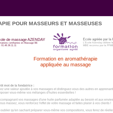
PIE POUR MASSEURS ET MASSEUSES
cole de massage AZENDAY
Ecole agréée par l
L'Ecole Azenday délivre le 
mations certifiantes en Massage BE
MBE reconnu par la FFM
 : 01.46.36.11.11
Formation en aromathérapie
appliquée au massage
tit mot de la fondatrice :
z une valeur ajoutée à vos massages et distinguez-vous des autres en apprenant
poser vous-même vos mélanges d'huiles essentielles !
ccompagnant vos massages d'une huile parfumée adaptée au besoin et aux envies
ous massez, vous renforcez l'effet de votre massage et faites plaisir à vos clients !
oublier qu'en sachant préparer vous-même vos compositions, vous ferez de réell