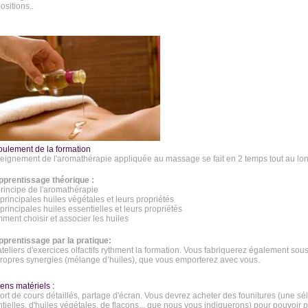
sitions..
oulement de la formation
eignement de l'aromathérapie appliquée au massage se fait en 2 temps tout au lon
pprentissage théorique :
principe de l'aromathérapie
 principales huiles végétales et leurs propriétés
 principales huiles essentielles et leurs propriétés
ment choisir et associer les huiles
pprentissage par la pratique:
teliers d'exercices olfactifs rythment la formation. Vous fabriquerez également sou
ropres synergies (mélange d’huiles), que vous emporterez avec vous.
ens matériels :
rt de cours détaillés, partage d'écran. Vous devrez acheter des founitures (une sél
tielles, d'huiles végétales, de flacons... que nous vous indiquerons) pour pouvoir pr