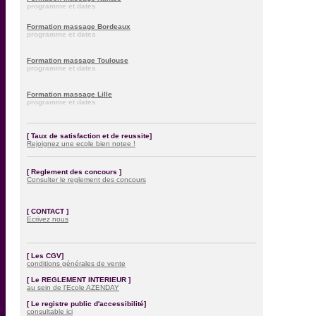
programme et dates
Formation massage Bordeaux
programme et dates
Formation massage Toulouse
programme et dates
Formation massage Lille
programme et dates
[ Taux de satisfaction et de reussite]
Rejoignez une ecole bien notee !
[ Reglement des concours ]
Consulter le reglement des concours
[ CONTACT ]
Ecrivez nous
[ Les CGV]
conditions générales de vente
[ Le REGLEMENT INTERIEUR ]
au sein de l'Ecole AZENDAY
[ Le registre public d'accessibilité]
consultable ici