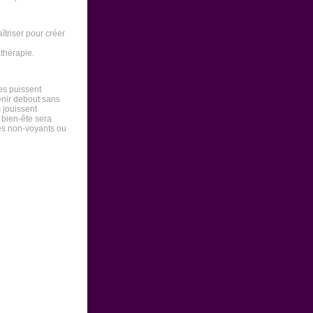
îtriser pour créer
thérapie.
es puissent
tenir debout sans
 jouissent
 bien-ête sera
res non-voyants ou