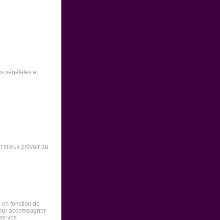
es végétales et
ut mieux prévoir au
s en fonction de
 pour accompagner
ême vos