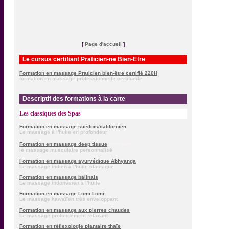
[
Page d'accueil
]
..
Le cursus certifiant Praticien-ne Bien-Etre
Formation en massage Praticien bien-être certifié 220H
formation en massage professionnelle certifiante
..
Descriptif d
es formations à la carte
Les classiques des Spas
Formation en massage suédois/californien
Le massage à l'huile en profondeur
Formation en massage deep tissue
nouveau
le massage musculaire personnalisé
Formation en massage ayurvédique Abhyanga
Le massage indien à l'huile classique
Formation en massage balinais
Le massage indonésien à l'huile
Formation en massage Lomi Lomi
Le massage hawaïïen très enveloppant
Formation en massage aux pierres chaudes
Le massage profondément relaxant
Formation en réflexologie plantaire thaïe