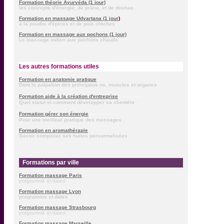
Formation théorie Ayurvéda (1 jour)
les concepts d'énergie, de prana, et de doshas
Formation en massage Udvartana (1 jour
)
à la poudre d'épices et de pois chiches
Formation en massage aux pochons (1 jour)
Le massage indien aux pochons chauds
Les autres formations utiles
Formation en anatomie pratique
Dont la palpation des principaus os, muscles et organes
Formation aide à la création d'entreprise
nouveau
Quel statut et comment développer sa clientèle
Formation gérer son énergie
nouveau
Pour une meilleur pratique des massages
Formation en aromathérapie
Savoir composer ses huiles personnalisées
F
Formations par ville
Formation massage Paris
programme et dates
Formation massage Lyon
programme et dates
Formation massage Strasbourg
programme et dates
Formation massage Marseille