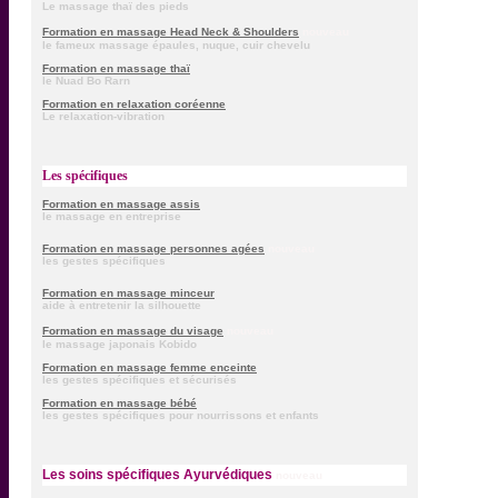
Le massage thaï des pieds
Formation en massage Head Neck & Shoulders
nouveau
le fameux massage épaules, nuque, cuir chevelu
Formation en massage thaï
le Nuad Bo Rarn
Formation en relaxation coréenne
Le relaxation-vibration
Les spécifiques
Formation en massage assis
le massage en entreprise
Formation en massage personnes agées
nouveau
les gestes spécifiques
Formation en massage minceur
aide à entretenir la silhouette
Formation en massage du visage
nouveau
le massage japonais Kobido
Formation en massage femme enceinte
les gestes spécifiques et sécurisés
Formation en massage bébé
les gestes spécifiques pour nourrissons et enfants
Les soins spécifiques Ayurvédiques
nouveau