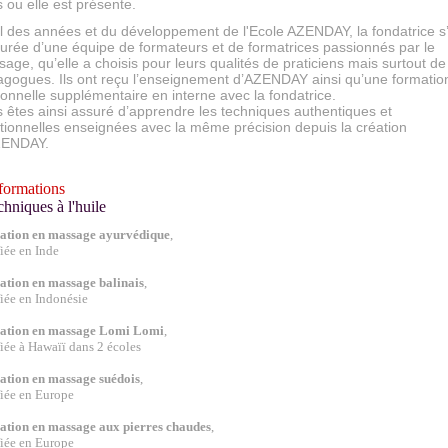
es ou elle est présente.
il des années et du développement de l'Ecole AZENDAY, la fondatrice s
urée d’une équipe de formateurs et de formatrices passionnés par le
age, qu’elle a choisis pour leurs qualités de praticiens mais surtout de
gogues. Ils ont reçu l’enseignement d’AZENDAY ainsi qu’une formatio
onnelle supplémentaire en interne avec la fondatrice.
 êtes ainsi assuré d’apprendre les techniques authentiques et
itionnelles enseignées avec la même précision depuis la création
ZENDAY.
formations
chniques à l'huile
ation en ma
ssage ayurv
édique
,
fiée en Inde
ation en massage balinais
,
fiée en Indonésie
ation en massage Lomi Lomi
,
fiée à Hawaïï dans 2 écoles
ation en massage suédois
,
fiée en Europe
ation en massage aux pierres chaudes
,
fiée en Europe