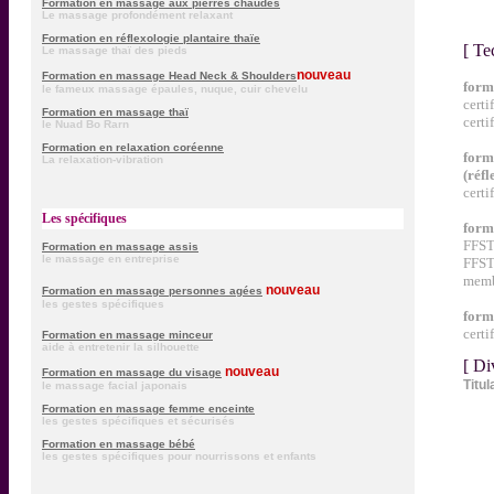
Formation en massage aux pierres chaudes
Le massage profondément relaxant
Formation en réflexologie plantaire thaïe
[ Te
Le massage thaï des pieds
nouveau
Formation en massage Head Neck & Shoulders
form
le fameux massage épaules, nuque, cuir chevelu
certi
Formation en massage thaï
c
erti
le Nuad Bo Rarn
Formation en relaxation coréenne
form
La relaxation-vibration
(réfl
certi
Les spécifiques
form
FFST 
Formation en massage assis
le massage en entreprise
FFS
membr
nouveau
Formation en massage personnes agées
les gestes spécifiques
form
certi
Formation en massage minceur
aide à entretenir la silhouette
[ Di
nouveau
Formation en massage du visage
Titul
le massage facial japonais
Formation en massage femme enceinte
les gestes spécifiques et sécurisés
Formation en massage bébé
les gestes spécifiques pour nourrissons et enfants