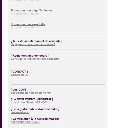
Formation massage Toulouse
programme et dates
Formation massage Lille
programme et dates
[ Taux de satisfaction et de reussite]
Rejoignez une ecole bien notee !
[ Reglement des concours ]
Consulter le reglement des concours
[ CONTACT ]
Ecrivez nous
[ Les CGV]
conditions générales de vente
[ Le REGLEMENT INTERIEUR ]
au sein de l'Ecole AZENDAY
[ Le registre public d'accessibilité]
consultable ici
[ La Médiation à la Consommation]
est assurée par CM2C