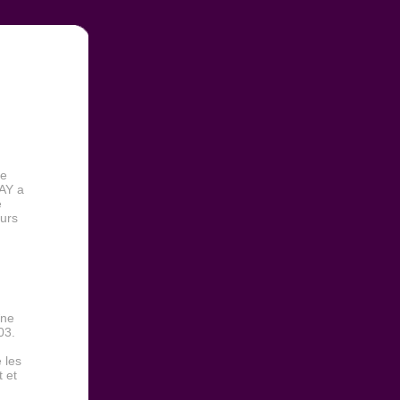
le
AY a
e
ours
îne
03.
 les
 et