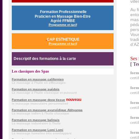
vill
Au f
.
Formation Professionnelle
ento
Praticien en Massage Bien-Etre
mass
Agréé FFMBE
péda
Programme et tarif
pers
Vous
.
trad
CAP ESTHETIQUE
Programme et tarif
d’A
Ses 
..
Descriptif d
es formations à la carte
[ Te
Les classiques des Spas
form
certi
Formation en massage californien
Le massage à l'huile en effleurages
form
Formation en massage suédois
certi
Le massage à l'huile classique et puissant
nouveau
Formation en massage deep tissue
form
le massage musculaire personnalisé
certi
Formation en massage ayurvédique Abhyanga
Le massage indien à l'huile classique
form
Formation en massage balinais
certi
Le massage indonésien à l'huile
Formation en massage Lomi Lomi
form
Le massage hawaïïen très enveloppant
certi