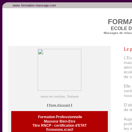
.....
www. formation-massage.com
FORMA
ECOLE 
Massages de relaxat
Le 
L’Ec
mass
alor
écol
de s
Elle
cert
nouv
remise des certificats, Thaïlande
D’ab
[
Page d'accueil
]
de t
.
Formation Professionnelle
Aujo
Masseur Bien-Etre
prof
Titre RNCP - certification d'ETAT
les 
Programme et tarif