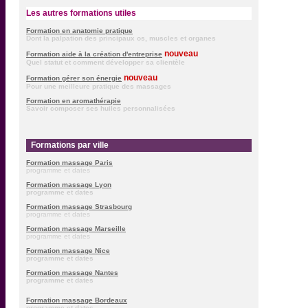
Les autres formations utiles
Formation en anatomie pratique
Dont la palpation des principaux os, muscles et organes
nouveau
Formation aide à la création d'entreprise
Quel statut et comment développer sa clientèle
nouveau
Formation gérer son énergie
Pour une meilleure pratique des massages
Formation en aromathérapie
Savoir composer ses huiles personnalisées
F
Formations par ville
Formation massage Paris
programme et dates
Formation massage Lyon
programme et dates
Formation massage Strasbourg
programme et dates
Formation massage Marseille
programme et dates
Formation massage Nice
programme et dates
Formation massage Nantes
programme et dates
Formation massage Bordeaux
programme et dates