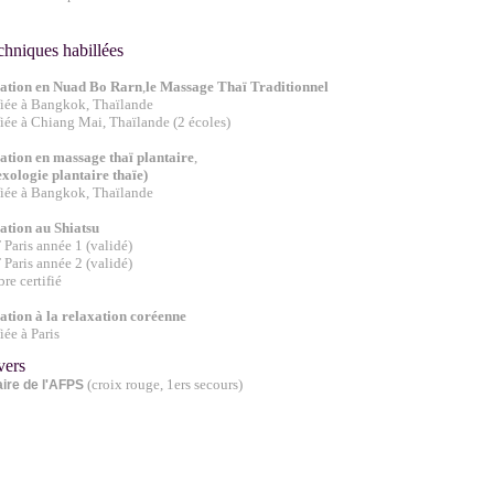
chniques habillées
ation en Nuad Bo Rarn
,
le Massage Thaï Traditionnel
fiée à Bangkok,
Thaïlande
fiée à
Chiang Mai,
Thaïlande
(
2 écoles
)
ation en massage thaï plantaire
,
exologie plantaire thaïe)
fiée à Bangkok,
Thaïlande
ation au Shiatsu
Paris année 1 (validé)
T
Paris
année 2 (validé)
e certifié
ation à la relaxation coréenne
fiée à Paris
vers
(croix rouge, 1ers secours)
aire de l'AFPS