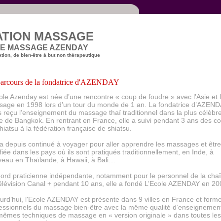
TION MASSAGE
DE MASSAGE AZENDAY
ion, de bien-être à but non thérapeutique
parcours
de la fondatrice d'AZENDAY
ole Azenday est née d’une rencontre « coup de foudre » avec l’Asie et 
age en 1998 lors d’un tour du monde de 1 an. La fondatrice d’AZEND
s reçu l’enseignement du massage thaï traditionnel dans la plus célèbr
e de Bangkok. En rentrant en France, elle a suivi pendant 3 ans des c
hiatsu à la fédération française de shiatsu.
 a depuis continué à voyager pour aller apprendre les massages et être
ifiée dans les pays où ils sont pratiqués traditionnellement, en Inde, à
eau en Thaïlande, à Hawaii, à Bali…
ord praticienne indépendante, notamment pour le personnel de la cha
élévision Canal + pendant 10 ans, elle a fondé L’Ecole AZENDAY en 20
urd’hui, l'Ecole AZENDAY est présente dans 9 villes en France et forme
essionnels du massage bien-être avec la même qualité d’enseignement
mêmes techniques de massage en « version originale » dans toutes les